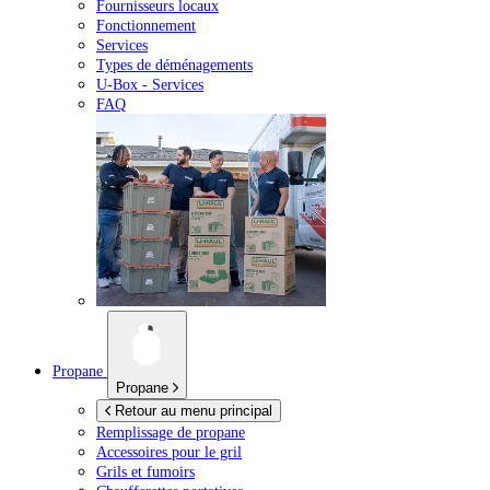
Fournisseurs locaux
Fonctionnement
Services
Types de déménagements
U-Box -
Services
FAQ
Propane
Propane
Retour au menu principal
Remplissage de propane
Accessoires pour le gril
Grils et fumoirs