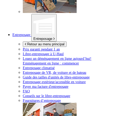
Entreposage
Entreposage
Retour au menu principal
Prix garanti pendant 1 an
Libre-entreposage à
U-Haul
Louez un déménagement en ligne aujourd’hui!
Emménagement en ligne : commencer
Entreposage climatisé
Entreposage de VR, de voiture et de bateau
Guide des tailles d'unités de libre-entreposage
Entreposage extérieur/accessible en voiture
Payer ma facture d'entreposage
FAQ
Conseils sur le libre-entreposage
Fournitures d’entreposage