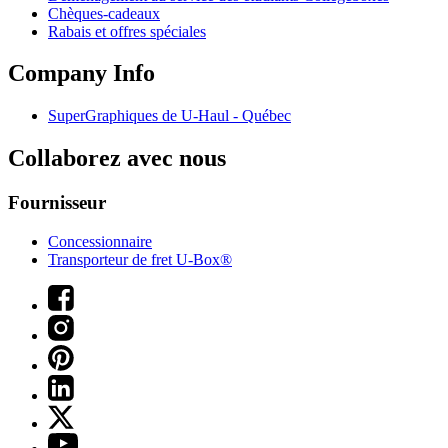
Chèques-cadeaux
Rabais et offres spéciales
Company Info
SuperGraphiques de
U-Haul
- Québec
Collaborez avec nous
Fournisseur
Concessionnaire
Transporteur de fret U-Box®