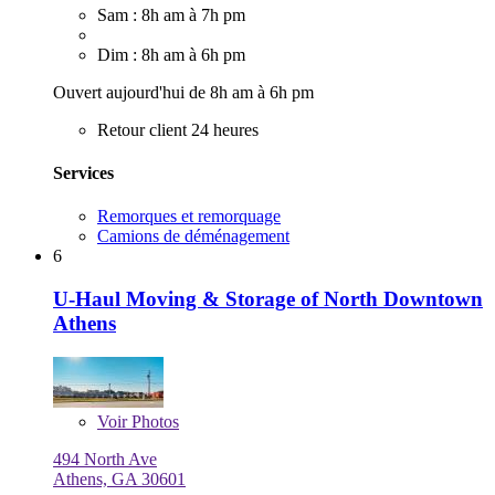
Sam : 8h am à 7h pm
Dim : 8h am à 6h pm
Ouvert aujourd'hui de 8h am à 6h pm
Retour client 24 heures
Services
Remorques et remorquage
Camions de déménagement
6
U-Haul Moving & Storage of North Downtown
Athens
Voir
Photos
494 North Ave
Athens, GA 30601