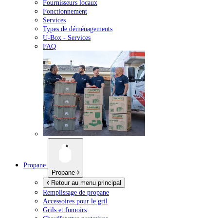
Fournisseurs locaux
Fonctionnement
Services
Types de déménagements
U-Box -
Services
FAQ
Propane
Propane
Retour au menu principal
Remplissage de propane
Accessoires pour le gril
Grils et fumoirs