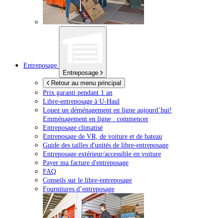
Entreposage
Entreposage
Retour au menu principal
Prix garanti pendant 1 an
Libre-entreposage à
U-Haul
Louez un déménagement en ligne aujourd’hui!
Emménagement en ligne : commencer
Entreposage climatisé
Entreposage de VR, de voiture et de bateau
Guide des tailles d'unités de libre-entreposage
Entreposage extérieur/accessible en voiture
Payer ma facture d'entreposage
FAQ
Conseils sur le libre-entreposage
Fournitures d’entreposage