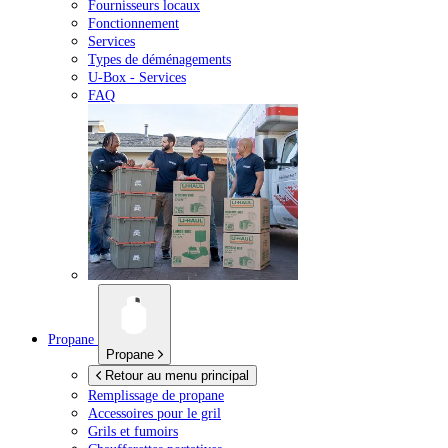
Fournisseurs locaux
Fonctionnement
Services
Types de déménagements
U-Box -
Services
FAQ
Propane
Propane
Retour au menu principal
Remplissage de propane
Accessoires pour le gril
Grils et fumoirs