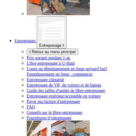
Entreposage
Entreposage
Retour au menu principal
Prix garanti pendant 1 an
Libre-entreposage à
U-Haul
Louez un déménagement en ligne aujourd’hui!
Emménagement en ligne : commencer
Entreposage climatisé
Entreposage de VR, de voiture et de bateau
Guide des tailles d'unités de libre-entreposage
Entreposage extérieur/accessible en voiture
Payer ma facture d'entreposage
FAQ
Conseils sur le libre-entreposage
Fournitures d’entreposage