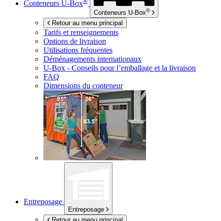
®
Conteneurs
U-Box
®
Conteneurs
U-Box
Retour au menu principal
Tarifs et renseignements
Options de livraison
Utilisations fréquentes
Déménagements internationaux
U-Box -
Conseils pour l’emballage et la livraison
FAQ
Dimensions du conteneur
Entreposage
Entreposage
Retour au menu principal