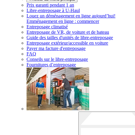
Prix garanti pendant 1 an
Libre-entreposage à
U-Haul
Louez un déménagement en ligne aujourd’hui!
Emménagement en ligne : commencer
Entreposage climatisé
Entreposage de VR, de voiture et de bateau
Guide des tailles d'unités de libre-entreposage
Entreposage extérieur/accessible en voiture
Payer ma facture d'entreposage
FAQ
Conseils sur le libre-entreposage
Fournitures d’entreposage