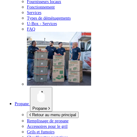
Fournisseurs locaux
Fonctionnement
Services
Types de déménagements
U-Box -
Services
FAQ
Propane
Propane
Retour au menu principal
Remplissage de propane
Accessoires pour le gril
Grils et fumoirs