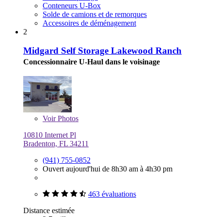
Conteneurs U-Box
Solde de camions et de remorques
Accessoires de déménagement
2
Midgard Self Storage Lakewood Ranch
Concessionnaire U-Haul dans le voisinage
Voir
Photos
10810 Internet Pl
Bradenton, FL 34211
(941) 755-0852
Ouvert aujourd'hui de 8h30 am à 4h30 pm
463 évaluations
Distance estimée