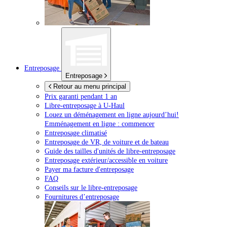
Entreposage
Entreposage
Retour au menu principal
Prix garanti pendant 1 an
Libre-entreposage à
U-Haul
Louez un déménagement en ligne aujourd’hui!
Emménagement en ligne : commencer
Entreposage climatisé
Entreposage de VR, de voiture et de bateau
Guide des tailles d'unités de libre-entreposage
Entreposage extérieur/accessible en voiture
Payer ma facture d'entreposage
FAQ
Conseils sur le libre-entreposage
Fournitures d’entreposage