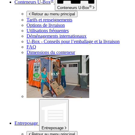
®
Conteneurs
U-Box
®
Conteneurs
U-Box
Retour au menu principal
Tarifs et renseignements
Options de livraison
Utilisations fréquentes
Déménagements internationaux
U-Box -
Conseils pour l’emballage et la livraison
FAQ
Dimensions du conteneur
Entreposage
Entreposage
Retour au menu principal