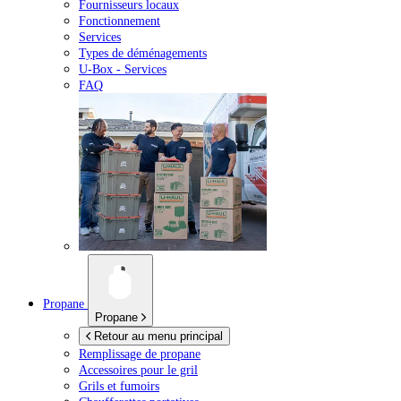
Fournisseurs locaux
Fonctionnement
Services
Types de déménagements
U-Box -
Services
FAQ
Propane
Propane
Retour au menu principal
Remplissage de propane
Accessoires pour le gril
Grils et fumoirs