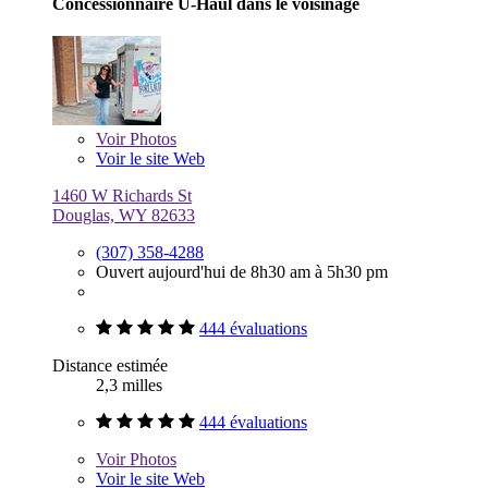
Concessionnaire U-Haul dans le voisinage
Voir
Photos
Voir le site Web
1460 W Richards St
Douglas, WY 82633
(307) 358-4288
Ouvert aujourd'hui de 8h30 am à 5h30 pm
444 évaluations
Distance estimée
2,3 milles
444 évaluations
Voir
Photos
Voir le site Web