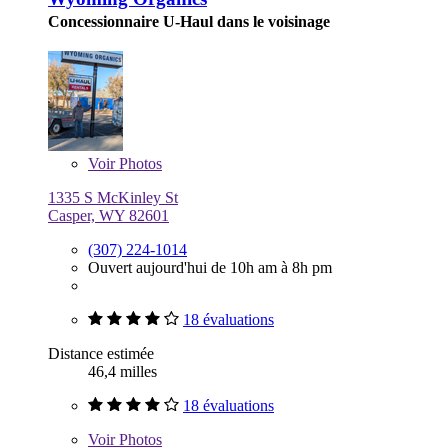
Concessionnaire U-Haul dans le voisinage
Voir
Photos
1335 S McKinley St
Casper, WY 82601
(307) 224-1014
Ouvert aujourd'hui de 10h am à 8h pm
18 évaluations
Distance estimée
46,4 milles
18 évaluations
Voir
Photos