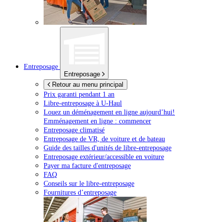
Entreposage
Entreposage
Retour au menu principal
Prix garanti pendant 1 an
Libre-entreposage à
U-Haul
Louez un déménagement en ligne aujourd’hui!
Emménagement en ligne : commencer
Entreposage climatisé
Entreposage de VR, de voiture et de bateau
Guide des tailles d'unités de libre-entreposage
Entreposage extérieur/accessible en voiture
Payer ma facture d'entreposage
FAQ
Conseils sur le libre-entreposage
Fournitures d’entreposage