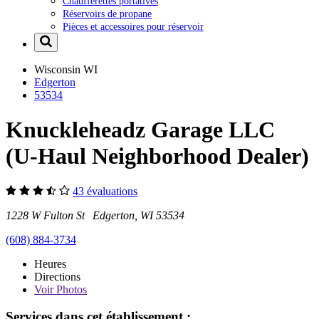
Chaufferettes portatives
Réservoirs de propane
Pièces et accessoires pour réservoir
Wisconsin
WI
Edgerton
53534
Knuckleheadz Garage LLC
(U-Haul Neighborhood Dealer)
43 évaluations
1228 W Fulton St Edgerton, WI 53534
(608) 884-3734
Heures
Directions
Voir
Photos
Services dans cet établissement :