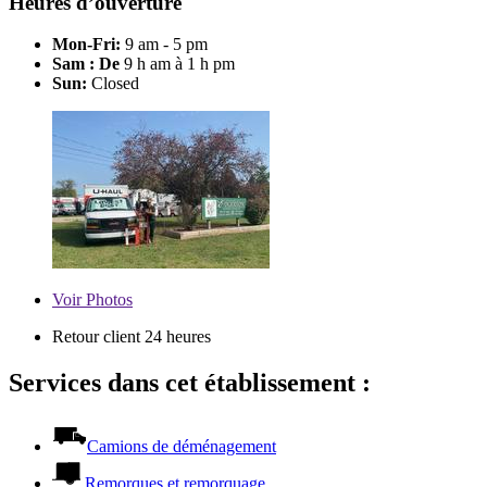
Heures d’ouverture
Mon-Fri:
9 am - 5 pm
Sam : De
9 h am à 1 h pm
Sun:
Closed
Voir
Photos
Retour client 24 heures
Services dans cet établissement :
Camions de déménagement
Remorques et remorquage