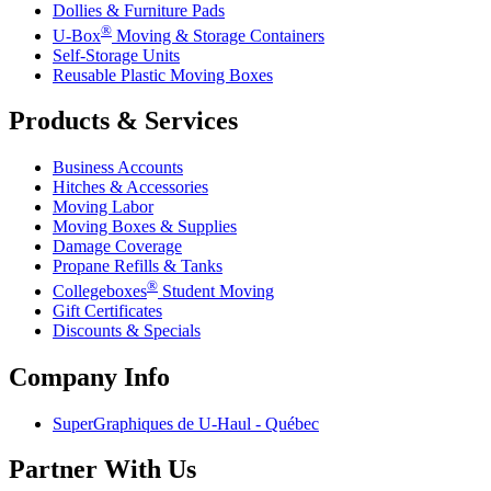
Dollies & Furniture Pads
®
U-Box
Moving & Storage Containers
Self-Storage Units
Reusable Plastic Moving Boxes
Products & Services
Business Accounts
Hitches & Accessories
Moving Labor
Moving Boxes & Supplies
Damage Coverage
Propane Refills & Tanks
®
Collegeboxes
Student Moving
Gift Certificates
Discounts & Specials
Company Info
SuperGraphiques de
U-Haul
- Québec
Partner With Us