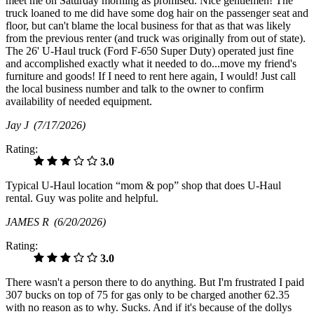
meet me on Saturday morning as promised. Nice gentlemen! The
truck loaned to me did have some dog hair on the passenger seat and
floor, but can't blame the local business for that as that was likely
from the previous renter (and truck was originally from out of state).
The 26' U-Haul truck (Ford F-650 Super Duty) operated just fine
and accomplished exactly what it needed to do...move my friend's
furniture and goods! If I need to rent here again, I would! Just call
the local business number and talk to the owner to confirm
availability of needed equipment.
Jay J
(7/17/2026)
Rating:
3.0
Typical U-Haul location “mom & pop” shop that does U-Haul
rental. Guy was polite and helpful.
JAMES R
(6/20/2026)
Rating:
3.0
There wasn't a person there to do anything. But I'm frustrated I paid
307 bucks on top of 75 for gas only to be charged another 62.35
with no reason as to why. Sucks. And if it's because of the dollys