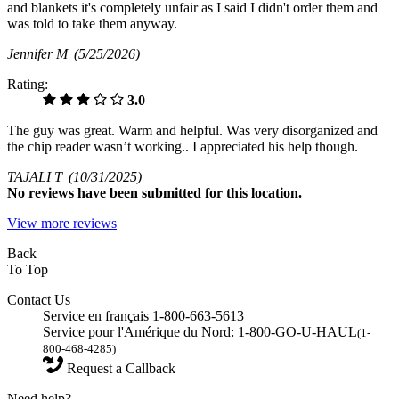
and blankets it's completely unfair as I said I didn't order them and
was told to take them anyway.
Jennifer M
(5/25/2026)
Rating:
3.0
The guy was great. Warm and helpful. Was very disorganized and
the chip reader wasn’t working.. I appreciated his help though.
TAJALI T
(10/31/2025)
No
reviews have been submitted for this location.
View more reviews
Back
To Top
Contact Us
Service en français 1-800-663-5613
Service pour l'Amérique du Nord: 1-800-GO-U-HAUL
(1-
800-468-4285)
Request a Callback
Need help?