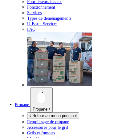
Fournisseurs locaux
Fonctionnement
Services
Types de déménagements
U-Box -
Services
FAQ
Propane
Propane
Retour au menu principal
Remplissage de propane
Accessoires pour le gril
Grils et fumoirs