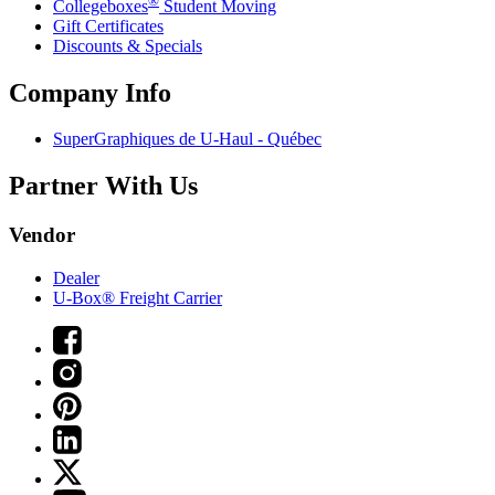
Collegeboxes
Student Moving
Gift Certificates
Discounts & Specials
Company Info
SuperGraphiques de
U-Haul
- Québec
Partner With Us
Vendor
Dealer
U-Box® Freight Carrier