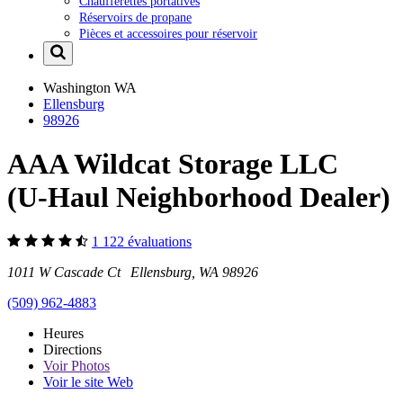
Chaufferettes portatives
Réservoirs de propane
Pièces et accessoires pour réservoir
Washington
WA
Ellensburg
98926
AAA Wildcat Storage LLC
(U-Haul Neighborhood Dealer)
1 122 évaluations
1011 W Cascade Ct Ellensburg, WA 98926
(509) 962-4883
Heures
Directions
Voir
Photos
Voir le site Web