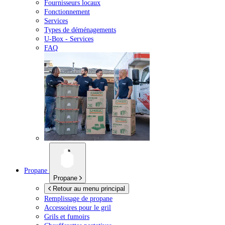
Fournisseurs locaux
Fonctionnement
Services
Types de déménagements
U-Box -
Services
FAQ
Propane
Propane
Retour au menu principal
Remplissage de propane
Accessoires pour le gril
Grils et fumoirs