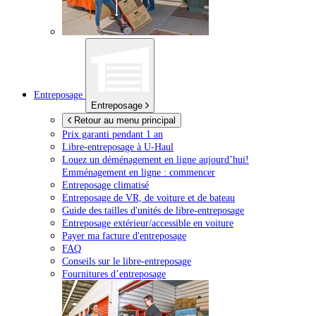
Entreposage
Entreposage
Retour au menu principal
Prix garanti pendant 1 an
Libre-entreposage à
U-Haul
Louez un déménagement en ligne aujourd’hui!
Emménagement en ligne : commencer
Entreposage climatisé
Entreposage de VR, de voiture et de bateau
Guide des tailles d'unités de libre-entreposage
Entreposage extérieur/accessible en voiture
Payer ma facture d'entreposage
FAQ
Conseils sur le libre-entreposage
Fournitures d’entreposage