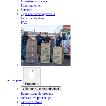
Fournisseurs locaux
Fonctionnement
Services
Types de déménagements
U-Box -
Services
FAQ
Propane
Propane
Retour au menu principal
Remplissage de propane
Accessoires pour le gril
Grils et fumoirs