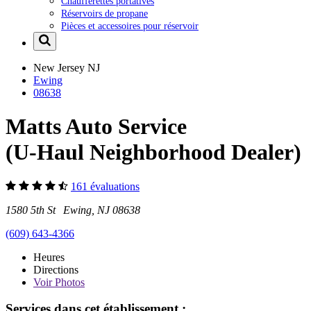
Chaufferettes portatives
Réservoirs de propane
Pièces et accessoires pour réservoir
New Jersey
NJ
Ewing
08638
Matts Auto Service
(U-Haul Neighborhood Dealer)
161 évaluations
1580 5th St Ewing, NJ 08638
(609) 643-4366
Heures
Directions
Voir
Photos
Services dans cet établissement :