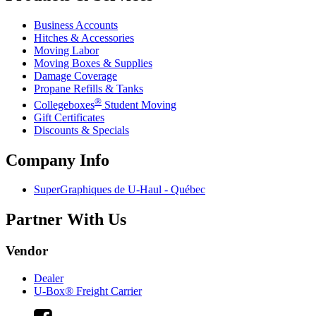
Business Accounts
Hitches & Accessories
Moving Labor
Moving Boxes & Supplies
Damage Coverage
Propane Refills & Tanks
®
Collegeboxes
Student Moving
Gift Certificates
Discounts & Specials
Company Info
SuperGraphiques de
U-Haul
- Québec
Partner With Us
Vendor
Dealer
U-Box® Freight Carrier