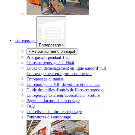
Entreposage
Entreposage
Retour au menu principal
Prix garanti pendant 1 an
Libre-entreposage à
U-Haul
Louez un déménagement en ligne aujourd’hui!
Emménagement en ligne : commencer
Entreposage climatisé
Entreposage de VR, de voiture et de bateau
Guide des tailles d'unités de libre-entreposage
Entreposage extérieur/accessible en voiture
Payer ma facture d'entreposage
FAQ
Conseils sur le libre-entreposage
Fournitures d’entreposage