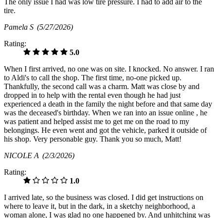
The only issue I had was low tire pressure. I had to add air to the
tire.
Pamela S
(5/27/2026)
Rating:
5.0
When I first arrived, no one was on site. I knocked. No answer. I ran
to Aldi's to call the shop. The first time, no-one picked up.
Thankfully, the second call was a charm. Matt was close by and
dropped in to help with the rental even though he had just
experienced a death in the family the night before and that same day
was the deceased's birthday. When we ran into an issue online , he
was patient and helped assist me to get me on the road to my
belongings. He even went and got the vehicle, parked it outside of
his shop. Very personable guy. Thank you so much, Matt!
NICOLE A
(2/3/2026)
Rating:
1.0
I arrived late, so the business was closed. I did get instructions on
where to leave it, but in the dark, in a sketchy neighborhood, a
woman alone, I was glad no one happened by. And unhitching was