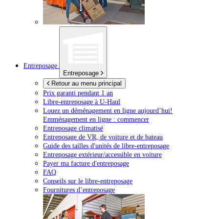
Entreposage
Entreposage
Retour au menu principal
Prix garanti pendant 1 an
Libre-entreposage à
U-Haul
Louez un déménagement en ligne aujourd’hui!
Emménagement en ligne : commencer
Entreposage climatisé
Entreposage de VR, de voiture et de bateau
Guide des tailles d'unités de libre-entreposage
Entreposage extérieur/accessible en voiture
Payer ma facture d'entreposage
FAQ
Conseils sur le libre-entreposage
Fournitures d’entreposage