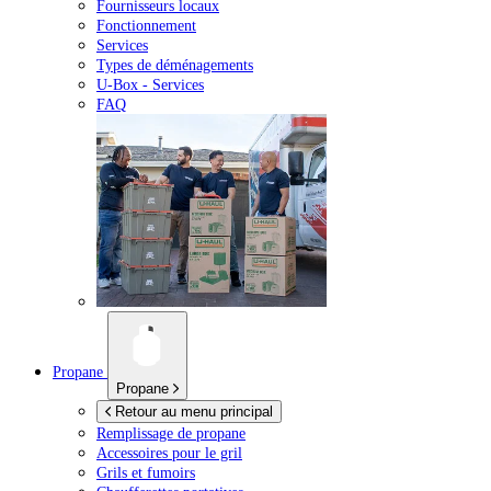
Fournisseurs locaux
Fonctionnement
Services
Types de déménagements
U-Box -
Services
FAQ
Propane
Propane
Retour au menu principal
Remplissage de propane
Accessoires pour le gril
Grils et fumoirs