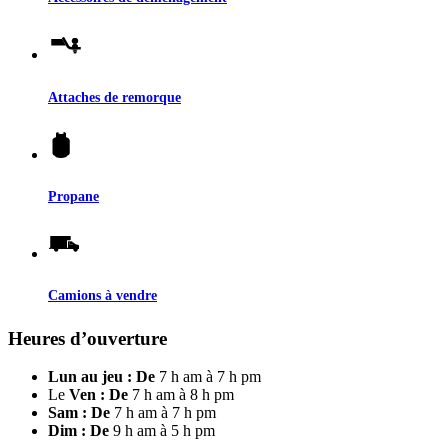
Attaches de remorque
Propane
Camions à vendre
Heures d’ouverture
Lun au jeu : De
7 h am à 7 h pm
Le
Ven : De
7 h am à 8 h pm
Sam : De
7 h am à 7 h pm
Dim : De
9 h am à 5 h pm