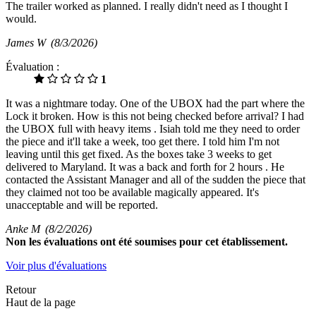
The trailer worked as planned. I really didn't need as I thought I
would.
James W
(8/3/2026)
Évaluation :
1
It was a nightmare today. One of the UBOX had the part where the
Lock it broken. How is this not being checked before arrival? I had
the UBOX full with heavy items . Isiah told me they need to order
the piece and it'll take a week, too get there. I told him I'm not
leaving until this get fixed. As the boxes take 3 weeks to get
delivered to Maryland. It was a back and forth for 2 hours . He
contacted the Assistant Manager and all of the sudden the piece that
they claimed not too be available magically appeared. It's
unacceptable and will be reported.
Anke M
(8/2/2026)
Non
les évaluations ont été soumises pour cet établissement.
Voir plus d'évaluations
Retour
Haut de la page