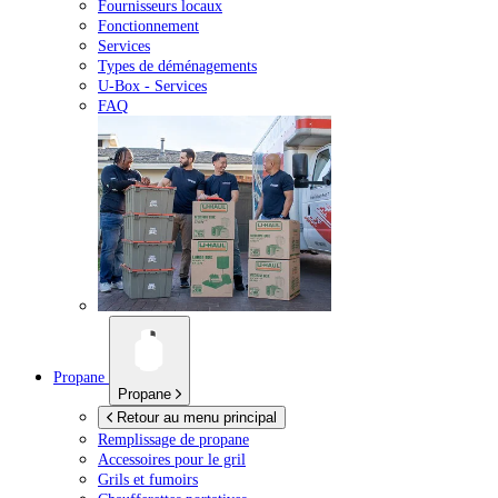
Fournisseurs locaux
Fonctionnement
Services
Types de déménagements
U-Box -
Services
FAQ
Propane
Propane
Retour au menu principal
Remplissage de propane
Accessoires pour le gril
Grils et fumoirs