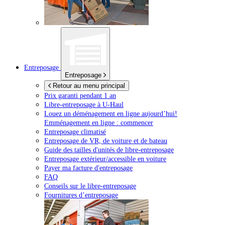
Entreposage
Entreposage
Retour au menu principal
Prix garanti pendant 1 an
Libre-entreposage à
U-Haul
Louez un déménagement en ligne aujourd’hui!
Emménagement en ligne : commencer
Entreposage climatisé
Entreposage de VR, de voiture et de bateau
Guide des tailles d'unités de libre-entreposage
Entreposage extérieur/accessible en voiture
Payer ma facture d'entreposage
FAQ
Conseils sur le libre-entreposage
Fournitures d’entreposage