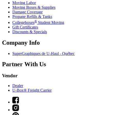
Moving Labor
Moving Boxes & Supplies
Damage Coverage
Propane Refills & Tanks
®
Collegeboxes
Student Moving
Gift Certificates
Discounts & Specials
Company Info
SuperGraphiques de
U-Haul
- Québec
Partner With Us
Vendor
Dealer
U-Box® Freight Carrier