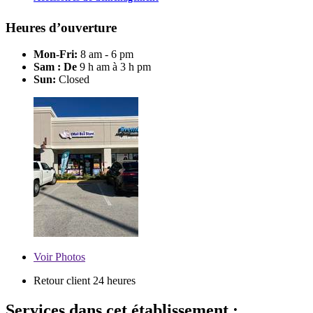
Heures d’ouverture
Mon-Fri:
8 am - 6 pm
Sam : De
9 h am à 3 h pm
Sun:
Closed
Voir
Photos
Retour client 24 heures
Services dans cet établissement :