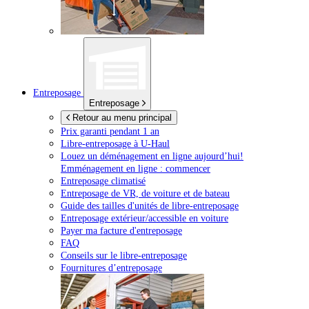
Entreposage
Entreposage
Retour au menu principal
Prix garanti pendant 1 an
Libre-entreposage à
U-Haul
Louez un déménagement en ligne aujourd’hui!
Emménagement en ligne : commencer
Entreposage climatisé
Entreposage de VR, de voiture et de bateau
Guide des tailles d'unités de libre-entreposage
Entreposage extérieur/accessible en voiture
Payer ma facture d'entreposage
FAQ
Conseils sur le libre-entreposage
Fournitures d’entreposage