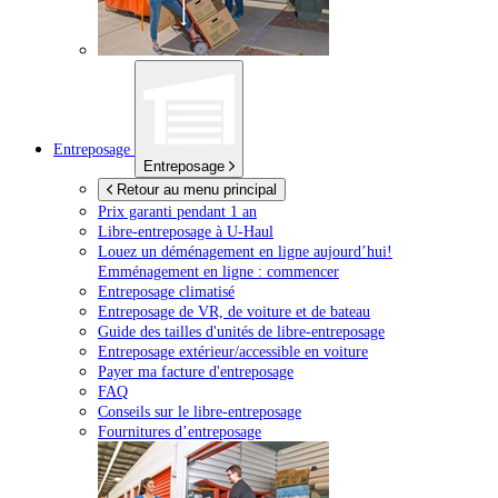
Entreposage
Entreposage
Retour au menu principal
Prix garanti pendant 1 an
Libre-entreposage à
U-Haul
Louez un déménagement en ligne aujourd’hui!
Emménagement en ligne : commencer
Entreposage climatisé
Entreposage de VR, de voiture et de bateau
Guide des tailles d'unités de libre-entreposage
Entreposage extérieur/accessible en voiture
Payer ma facture d'entreposage
FAQ
Conseils sur le libre-entreposage
Fournitures d’entreposage