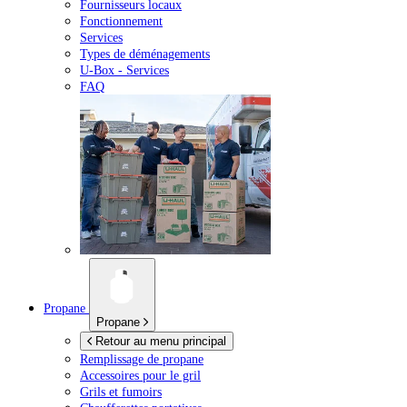
Fournisseurs locaux
Fonctionnement
Services
Types de déménagements
U-Box -
Services
FAQ
Propane
Propane
Retour au menu principal
Remplissage de propane
Accessoires pour le gril
Grils et fumoirs