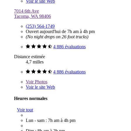
Voir le site Web
7014 6th Ave
Tacoma, WA 98406
(253) 564-1749
Ouvert aujourd'hui de 7h am à 4h pm
(No night drops on 26 foot trucks)
4 886 évaluations
Distance estimée
4,7 milles
4 886 évaluations
Voir
Photos
Voir le site Web
Heures normales
Voir tout
Lun - sam : 7h am à 4h pm
Dim : 8h am à 2h pm