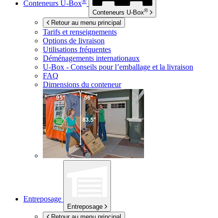
®
Conteneurs
U-Box
®
Conteneurs
U-Box
Retour au menu principal
Tarifs et renseignements
Options de livraison
Utilisations fréquentes
Déménagements internationaux
U-Box -
Conseils pour l’emballage et la livraison
FAQ
Dimensions du conteneur
Entreposage
Entreposage
Retour au menu principal