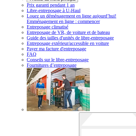
Prix garanti pendant 1 an
Libre-entreposage à
U-Haul
Louez un déménagement en ligne aujourd’hui!
Emménagement en ligne : commencer
Entreposage climatisé
Entreposage de VR, de voiture et de bateau
Guide des tailles d'unités de libre-entreposage
Entreposage extérieur/accessible en voiture
Payer ma facture d'entreposage
FAQ
Conseils sur le libre-entreposage
Fournitures d’entreposage