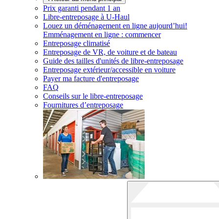
Prix garanti pendant 1 an
Libre-entreposage à
U-Haul
Louez un déménagement en ligne aujourd’hui!
Emménagement en ligne : commencer
Entreposage climatisé
Entreposage de VR, de voiture et de bateau
Guide des tailles d'unités de libre-entreposage
Entreposage extérieur/accessible en voiture
Payer ma facture d'entreposage
FAQ
Conseils sur le libre-entreposage
Fournitures d’entreposage