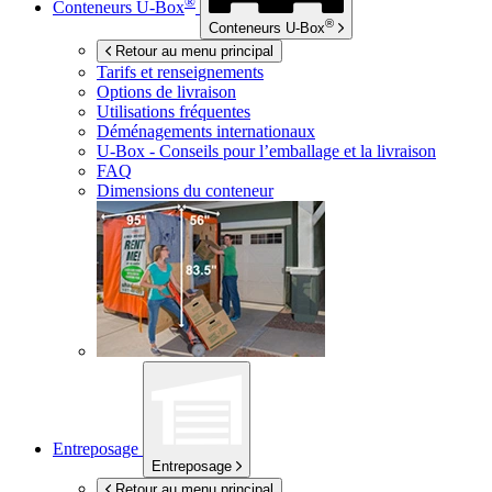
®
Conteneurs
U-Box
®
Conteneurs
U-Box
Retour au menu principal
Tarifs et renseignements
Options de livraison
Utilisations fréquentes
Déménagements internationaux
U-Box -
Conseils pour l’emballage et la livraison
FAQ
Dimensions du conteneur
Entreposage
Entreposage
Retour au menu principal