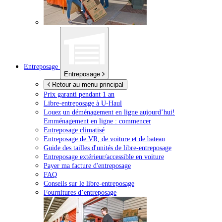
Entreposage
Entreposage
Retour au menu principal
Prix garanti pendant 1 an
Libre-entreposage à
U-Haul
Louez un déménagement en ligne aujourd’hui!
Emménagement en ligne : commencer
Entreposage climatisé
Entreposage de VR, de voiture et de bateau
Guide des tailles d'unités de libre-entreposage
Entreposage extérieur/accessible en voiture
Payer ma facture d'entreposage
FAQ
Conseils sur le libre-entreposage
Fournitures d’entreposage