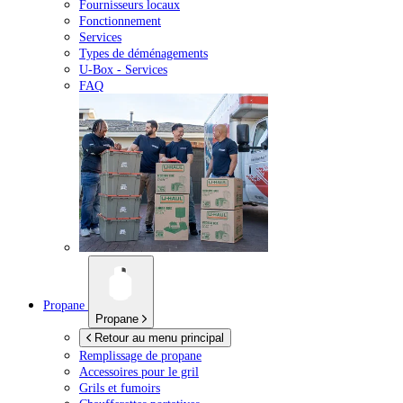
Fournisseurs locaux
Fonctionnement
Services
Types de déménagements
U-Box -
Services
FAQ
Propane
Propane
Retour au menu principal
Remplissage de propane
Accessoires pour le gril
Grils et fumoirs