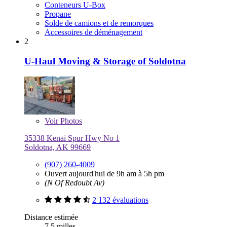
Conteneurs U-Box
Propane
Solde de camions et de remorques
Accessoires de déménagement
2
U-Haul Moving & Storage of Soldotna
Voir
Photos
35338 Kenai Spur Hwy No 1
Soldotna, AK 99669
(907) 260-4009
Ouvert aujourd'hui de 9h am à 5h pm
(N Of Redoubt Av)
2 132 évaluations
Distance estimée
7,5 milles