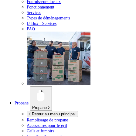
Fournisseurs locaux
Fonctionnement
Services
Types de déménagements
U-Box -
Services
FAQ
Propane
Propane
Retour au menu principal
Remplissage de propane
Accessoires pour le gril
Grils et fumoirs