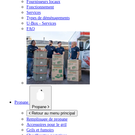
Fournisseurs locaux
Fonctionnement
Services
Types de déménagements
U-Box -
Services
FAQ
Propane
Propane
Retour au menu principal
Remplissage de propane
Accessoires pour le gril
Grils et fumoirs