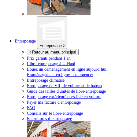
Entreposage
Entreposage
Retour au menu principal
Prix garanti pendant 1 an
Libre-entreposage à
U-Haul
Louez un déménagement en ligne aujourd’hui!
Emménagement en ligne : commencer
Entreposage climatisé
Entreposage de VR, de voiture et de bateau
Guide des tailles d'unités de libre-entreposage
Entreposage extérieur/accessible en voiture
Payer ma facture d'entreposage
FAQ
Conseils sur le libre-entreposage
Fournitures d’entreposage