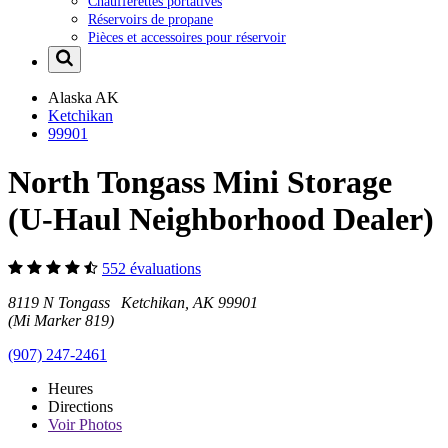
Chaufferettes portatives
Réservoirs de propane
Pièces et accessoires pour réservoir
Alaska
AK
Ketchikan
99901
North Tongass Mini Storage
(U-Haul Neighborhood Dealer)
552 évaluations
8119 N Tongass Ketchikan, AK 99901
(Mi Marker 819)
(907) 247-2461
Heures
Directions
Voir
Photos