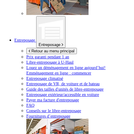
Entreposage
Entreposage
Retour au menu principal
Prix garanti pendant 1 an
Libre-entreposage à
U-Haul
Louez un déménagement en ligne aujourd’hui!
Emménagement en ligne : commencer
Entreposage climatisé
Entreposage de VR, de voiture et de bateau
Guide des tailles d'unités de libre-entreposage
Entreposage extérieur/accessible en voiture
Payer ma facture d'entreposage
FAQ
Conseils sur le libre-entreposage
Fournitures d’entreposage