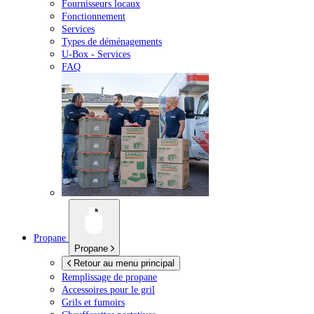
Fournisseurs locaux
Fonctionnement
Services
Types de déménagements
U-Box -
Services
FAQ
Propane
Propane
Retour au menu principal
Remplissage de propane
Accessoires pour le gril
Grils et fumoirs