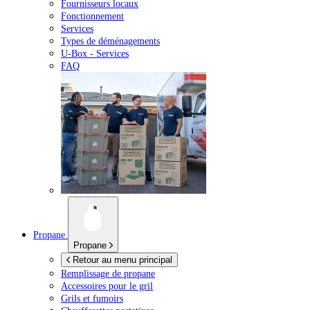
Fournisseurs locaux
Fonctionnement
Services
Types de déménagements
U-Box -
Services
FAQ
Propane
Propane
Retour au menu principal
Remplissage de propane
Accessoires pour le gril
Grils et fumoirs