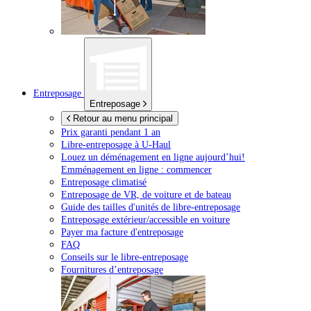
Entreposage
Entreposage
Retour au menu principal
Prix garanti pendant 1 an
Libre-entreposage à
U-Haul
Louez un déménagement en ligne aujourd’hui!
Emménagement en ligne : commencer
Entreposage climatisé
Entreposage de VR, de voiture et de bateau
Guide des tailles d'unités de libre-entreposage
Entreposage extérieur/accessible en voiture
Payer ma facture d'entreposage
FAQ
Conseils sur le libre-entreposage
Fournitures d’entreposage