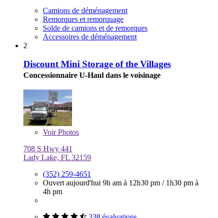
Camions de déménagement
Remorques et remorquage
Solde de camions et de remorques
Accessoires de déménagement
2
Discount Mini Storage of the Villages
Concessionnaire U-Haul dans le voisinage
Voir
Photos
708 S Hwy 441
Lady Lake, FL 32159
(352) 259-4651
Ouvert aujourd'hui
9h am à 12h30 pm
/
1h30 pm à
4h pm
338 évaluations