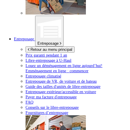
Entreposage
Entreposage
Retour au menu principal
Prix garanti pendant 1 an
Libre-entreposage à
U-Haul
Louez un déménagement en ligne aujourd’hui!
Emménagement en ligne : commencer
Entreposage climatisé
Entreposage de VR, de voiture et de bateau
Guide des tailles d'unités de libre-entreposage
Entreposage extérieur/accessible en voiture
Payer ma facture d'entreposage
FAQ
Conseils sur le libre-entreposage
Fournitures d’entreposage