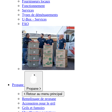
Fournisseurs locaux
Fonctionnement
Services
Types de déménagements
U-Box -
Services
FAQ
Propane
Propane
Retour au menu principal
Remplissage de propane
Accessoires pour le gril
Grils et fumoirs