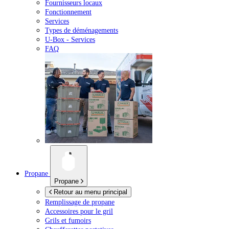
Fournisseurs locaux
Fonctionnement
Services
Types de déménagements
U-Box -
Services
FAQ
Propane
Propane
Retour au menu principal
Remplissage de propane
Accessoires pour le gril
Grils et fumoirs