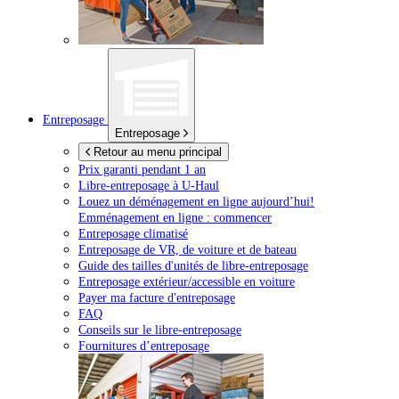
Entreposage
Entreposage
Retour au menu principal
Prix garanti pendant 1 an
Libre-entreposage à
U-Haul
Louez un déménagement en ligne aujourd’hui!
Emménagement en ligne : commencer
Entreposage climatisé
Entreposage de VR, de voiture et de bateau
Guide des tailles d'unités de libre-entreposage
Entreposage extérieur/accessible en voiture
Payer ma facture d'entreposage
FAQ
Conseils sur le libre-entreposage
Fournitures d’entreposage