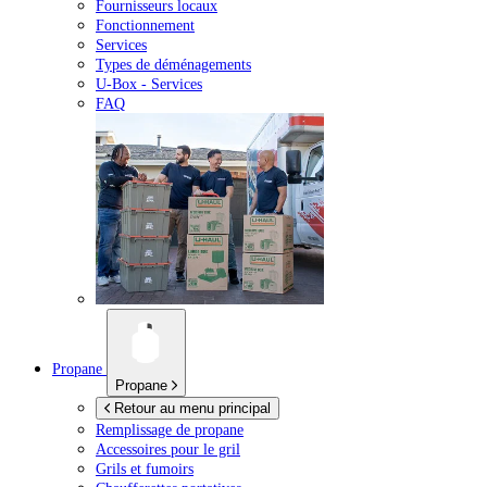
Fournisseurs locaux
Fonctionnement
Services
Types de déménagements
U-Box -
Services
FAQ
Propane
Propane
Retour au menu principal
Remplissage de propane
Accessoires pour le gril
Grils et fumoirs