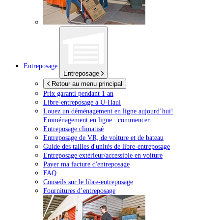
Entreposage
Entreposage
Retour au menu principal
Prix garanti pendant 1 an
Libre-entreposage à
U-Haul
Louez un déménagement en ligne aujourd’hui!
Emménagement en ligne : commencer
Entreposage climatisé
Entreposage de VR, de voiture et de bateau
Guide des tailles d'unités de libre-entreposage
Entreposage extérieur/accessible en voiture
Payer ma facture d'entreposage
FAQ
Conseils sur le libre-entreposage
Fournitures d’entreposage