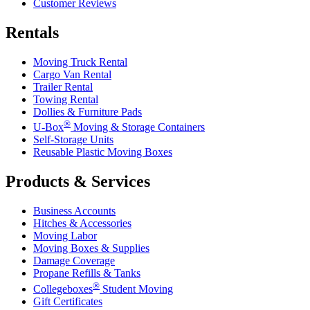
Customer Reviews
Rentals
Moving Truck Rental
Cargo Van Rental
Trailer Rental
Towing Rental
Dollies & Furniture Pads
®
U-Box
Moving & Storage Containers
Self-Storage Units
Reusable Plastic Moving Boxes
Products & Services
Business Accounts
Hitches & Accessories
Moving Labor
Moving Boxes & Supplies
Damage Coverage
Propane Refills & Tanks
®
Collegeboxes
Student Moving
Gift Certificates