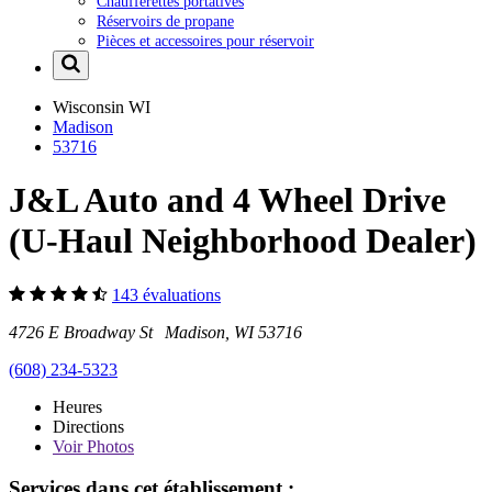
Chaufferettes portatives
Réservoirs de propane
Pièces et accessoires pour réservoir
Wisconsin
WI
Madison
53716
J&L Auto and 4 Wheel Drive
(U-Haul Neighborhood Dealer)
143 évaluations
4726 E Broadway St Madison, WI 53716
(608) 234-5323
Heures
Directions
Voir
Photos
Services dans cet établissement :