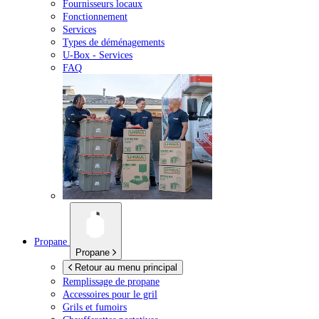
Fournisseurs locaux
Fonctionnement
Services
Types de déménagements
U-Box -
Services
FAQ
Propane
Propane
Retour au menu principal
Remplissage de propane
Accessoires pour le gril
Grils et fumoirs