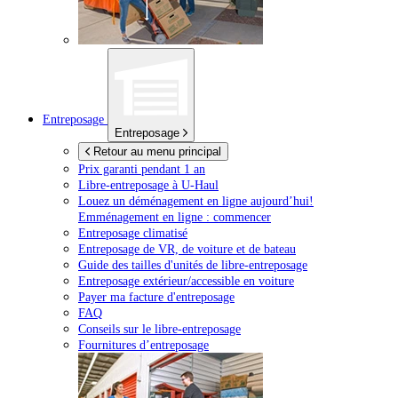
Entreposage
Entreposage
Retour au menu principal
Prix garanti pendant 1 an
Libre-entreposage à
U-Haul
Louez un déménagement en ligne aujourd’hui!
Emménagement en ligne : commencer
Entreposage climatisé
Entreposage de VR, de voiture et de bateau
Guide des tailles d'unités de libre-entreposage
Entreposage extérieur/accessible en voiture
Payer ma facture d'entreposage
FAQ
Conseils sur le libre-entreposage
Fournitures d’entreposage