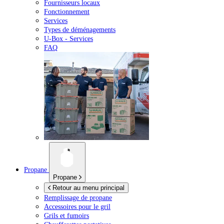
Fournisseurs locaux
Fonctionnement
Services
Types de déménagements
U-Box -
Services
FAQ
Propane
Propane
Retour au menu principal
Remplissage de propane
Accessoires pour le gril
Grils et fumoirs