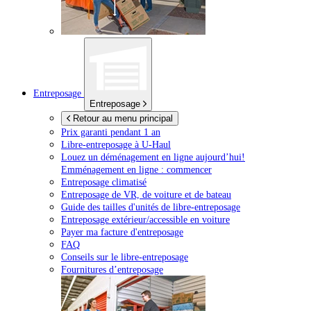
Entreposage
Entreposage
Retour au menu principal
Prix garanti pendant 1 an
Libre-entreposage à
U-Haul
Louez un déménagement en ligne aujourd’hui!
Emménagement en ligne : commencer
Entreposage climatisé
Entreposage de VR, de voiture et de bateau
Guide des tailles d'unités de libre-entreposage
Entreposage extérieur/accessible en voiture
Payer ma facture d'entreposage
FAQ
Conseils sur le libre-entreposage
Fournitures d’entreposage