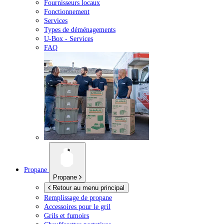
Fournisseurs locaux
Fonctionnement
Services
Types de déménagements
U-Box -
Services
FAQ
Propane
Propane
Retour au menu principal
Remplissage de propane
Accessoires pour le gril
Grils et fumoirs