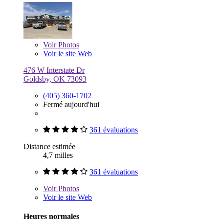
Voir
Photos
Voir le site Web
476 W Interstate Dr
Goldsby, OK 73093
(405) 360-1702
Fermé aujourd'hui
361 évaluations
Distance estimée
4,7 milles
361 évaluations
Voir
Photos
Voir le site Web
Heures normales