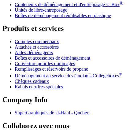
®
Conteneurs de déménagement et d'entreposage
U-Box
Unités de libre-entreposage
Boîtes de déménagement réutilisables en plastique
Produits et services
Comptes commerciaux
Attaches et accessoires
Aides-déménageurs
Boîtes et accessoires de déménagement
Couverture pour les dommages
Remplissages et réservoirs de propane
®
Déménagement au service des étudiants Collegeboxes
Chèques-cadeaux
Rabais et offres spéciales
Company Info
SuperGraphiques de
U-Haul
- Québec
Collaborez avec nous