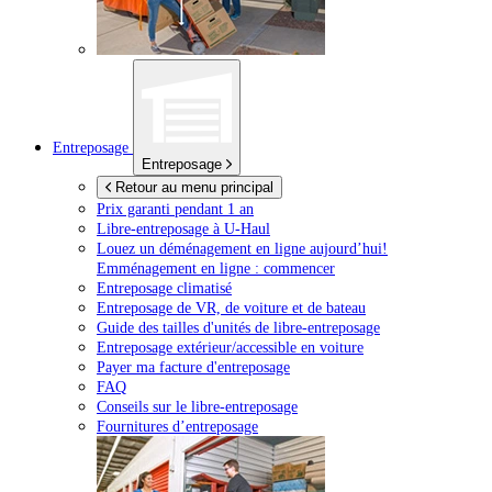
Entreposage
Entreposage
Retour au menu principal
Prix garanti pendant 1 an
Libre-entreposage à
U-Haul
Louez un déménagement en ligne aujourd’hui!
Emménagement en ligne : commencer
Entreposage climatisé
Entreposage de VR, de voiture et de bateau
Guide des tailles d'unités de libre-entreposage
Entreposage extérieur/accessible en voiture
Payer ma facture d'entreposage
FAQ
Conseils sur le libre-entreposage
Fournitures d’entreposage