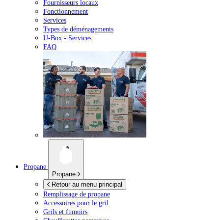
Fournisseurs locaux
Fonctionnement
Services
Types de déménagements
U-Box -
Services
FAQ
Propane
Propane
Retour au menu principal
Remplissage de propane
Accessoires pour le gril
Grils et fumoirs