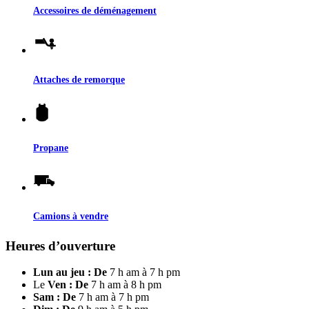
Accessoires de déménagement
Attaches de remorque
Propane
Camions à vendre
Heures d’ouverture
Lun au jeu : De
7 h am à 7 h pm
Le
Ven : De
7 h am à 8 h pm
Sam : De
7 h am à 7 h pm