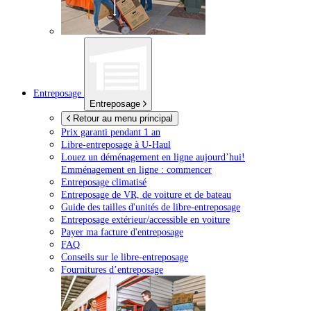
Entreposage
Entreposage
Retour au menu principal
Prix garanti pendant 1 an
Libre-entreposage à
U-Haul
Louez un déménagement en ligne aujourd’hui!
Emménagement en ligne : commencer
Entreposage climatisé
Entreposage de VR, de voiture et de bateau
Guide des tailles d'unités de libre-entreposage
Entreposage extérieur/accessible en voiture
Payer ma facture d'entreposage
FAQ
Conseils sur le libre-entreposage
Fournitures d’entreposage