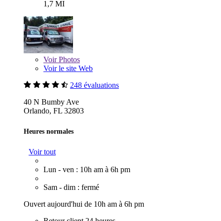
1,7 MI
Voir
Photos
Voir le site Web
248 évaluations
40 N Bumby Ave
Orlando, FL 32803
Heures normales
Voir tout
Lun - ven : 10h am à 6h pm
Sam - dim : fermé
Ouvert aujourd'hui de 10h am à 6h pm
Retour client 24 heures