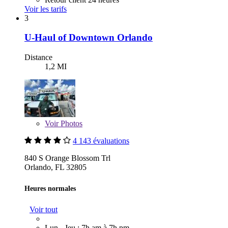
Voir les tarifs
3
U-Haul of Downtown Orlando
Distance
1,2 MI
Voir
Photos
4 143 évaluations
840 S Orange Blossom Trl
Orlando, FL 32805
Heures normales
Voir tout
Lun - Jeu : 7h am à 7h pm