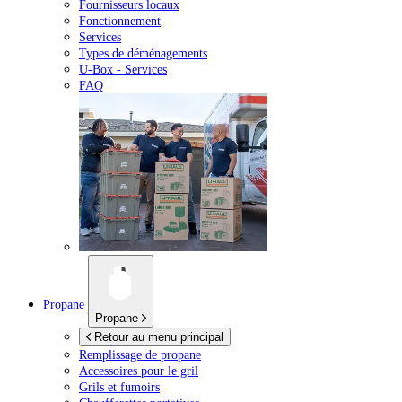
Fournisseurs locaux
Fonctionnement
Services
Types de déménagements
U-Box -
Services
FAQ
Propane
Propane
Retour au menu principal
Remplissage de propane
Accessoires pour le gril
Grils et fumoirs