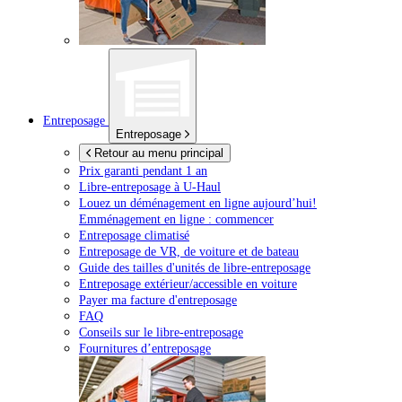
Entreposage
Entreposage
Retour au menu principal
Prix garanti pendant 1 an
Libre-entreposage à
U-Haul
Louez un déménagement en ligne aujourd’hui!
Emménagement en ligne : commencer
Entreposage climatisé
Entreposage de VR, de voiture et de bateau
Guide des tailles d'unités de libre-entreposage
Entreposage extérieur/accessible en voiture
Payer ma facture d'entreposage
FAQ
Conseils sur le libre-entreposage
Fournitures d’entreposage