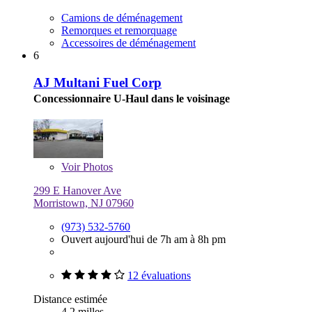
Camions de déménagement
Remorques et remorquage
Accessoires de déménagement
6
AJ Multani Fuel Corp
Concessionnaire U-Haul dans le voisinage
Voir
Photos
299 E Hanover Ave
Morristown, NJ 07960
(973) 532-5760
Ouvert aujourd'hui de 7h am à 8h pm
12 évaluations
Distance estimée
4,2 milles