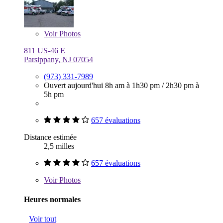
Voir
Photos
811 US-46 E
Parsippany, NJ 07054
(973) 331-7989
Ouvert aujourd'hui
8h am à 1h30 pm
/
2h30 pm à
5h pm
657 évaluations
Distance estimée
2,5 milles
657 évaluations
Voir
Photos
Heures normales
Voir tout