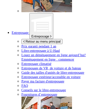
Entreposage
Entreposage
Retour au menu principal
Prix garanti pendant 1 an
Libre-entreposage à
U-Haul
Louez un déménagement en ligne aujourd’hui!
Emménagement en ligne : commencer
Entreposage climatisé
Entreposage de VR, de voiture et de bateau
Guide des tailles d'unités de libre-entreposage
Entreposage extérieur/accessible en voiture
Payer ma facture d'entreposage
FAQ
Conseils sur le libre-entreposage
Fournitures d’entreposage