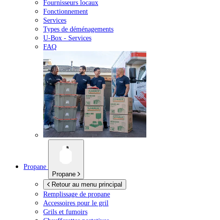
Fournisseurs locaux
Fonctionnement
Services
Types de déménagements
U-Box -
Services
FAQ
Propane
Propane
Retour au menu principal
Remplissage de propane
Accessoires pour le gril
Grils et fumoirs