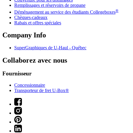
Remplissages et réservoirs de propane
®
Déménagement au service des étudiants Collegeboxes
Chèques-cadeaux
Rabais et offres spéciales
Company Info
SuperGraphiques de
U-Haul
- Québec
Collaborez avec nous
Fournisseur
Concessionnaire
Transporteur de fret U-Box®