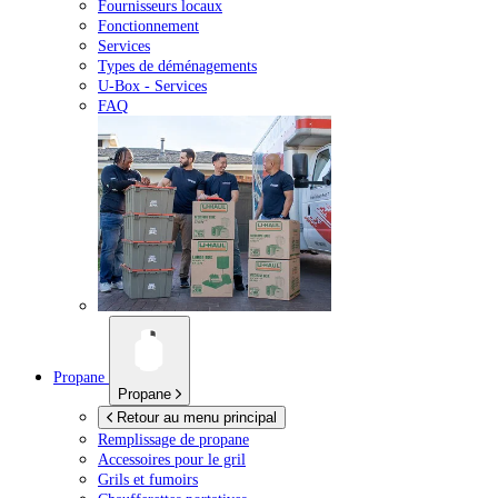
Fournisseurs locaux
Fonctionnement
Services
Types de déménagements
U-Box -
Services
FAQ
Propane
Propane
Retour au menu principal
Remplissage de propane
Accessoires pour le gril
Grils et fumoirs