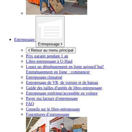
Entreposage
Entreposage
Retour au menu principal
Prix garanti pendant 1 an
Libre-entreposage à
U-Haul
Louez un déménagement en ligne aujourd’hui!
Emménagement en ligne : commencer
Entreposage climatisé
Entreposage de VR, de voiture et de bateau
Guide des tailles d'unités de libre-entreposage
Entreposage extérieur/accessible en voiture
Payer ma facture d'entreposage
FAQ
Conseils sur le libre-entreposage
Fournitures d’entreposage