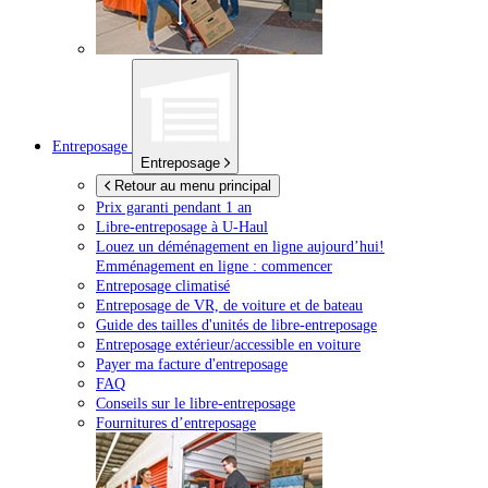
Entreposage
Entreposage
Retour au menu principal
Prix garanti pendant 1 an
Libre-entreposage à
U-Haul
Louez un déménagement en ligne aujourd’hui!
Emménagement en ligne : commencer
Entreposage climatisé
Entreposage de VR, de voiture et de bateau
Guide des tailles d'unités de libre-entreposage
Entreposage extérieur/accessible en voiture
Payer ma facture d'entreposage
FAQ
Conseils sur le libre-entreposage
Fournitures d’entreposage