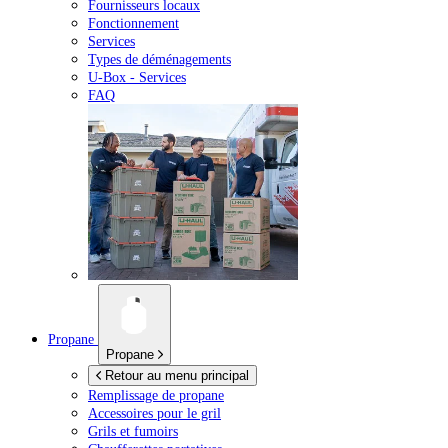
Fournisseurs locaux
Fonctionnement
Services
Types de déménagements
U-Box -
Services
FAQ
Propane
Propane
Retour au menu principal
Remplissage de propane
Accessoires pour le gril
Grils et fumoirs