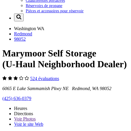
Chaufferettes portatives
Réservoirs de propane
Pièces et accessoires pour réservoir
Washington
WA
Redmond
98052
Marymoor Self Storage
(U-Haul Neighborhood Dealer)
524 évaluations
6065 E Lake Sammamish Pkwy NE Redmond, WA 98052
(425) 636-0379
Heures
Directions
Voir
Photos
Voir le site Web