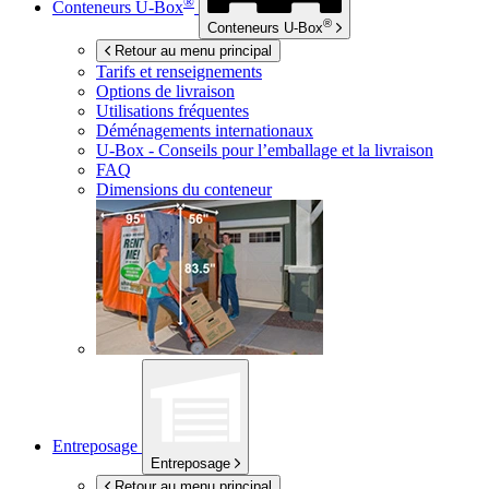
®
Conteneurs
U-Box
®
Conteneurs
U-Box
Retour au menu principal
Tarifs et renseignements
Options de livraison
Utilisations fréquentes
Déménagements internationaux
U-Box -
Conseils pour l’emballage et la livraison
FAQ
Dimensions du conteneur
Entreposage
Entreposage
Retour au menu principal