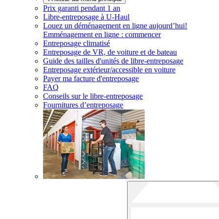
Prix garanti pendant 1 an
Libre-entreposage à
U-Haul
Louez un déménagement en ligne aujourd’hui!
Emménagement en ligne : commencer
Entreposage climatisé
Entreposage de VR, de voiture et de bateau
Guide des tailles d'unités de libre-entreposage
Entreposage extérieur/accessible en voiture
Payer ma facture d'entreposage
FAQ
Conseils sur le libre-entreposage
Fournitures d’entreposage