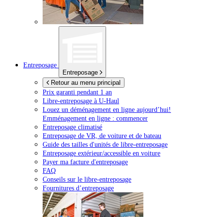
Entreposage
Entreposage
Retour au menu principal
Prix garanti pendant 1 an
Libre-entreposage à
U-Haul
Louez un déménagement en ligne aujourd’hui!
Emménagement en ligne : commencer
Entreposage climatisé
Entreposage de VR, de voiture et de bateau
Guide des tailles d'unités de libre-entreposage
Entreposage extérieur/accessible en voiture
Payer ma facture d'entreposage
FAQ
Conseils sur le libre-entreposage
Fournitures d’entreposage