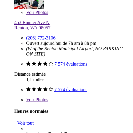
Voir
Photos
453 Rainier Ave N
Renton, WA 98057
(206) 772-3106
Ouvert aujourd'hui de 7h am à 8h pm
(W of the Renton Municipal Airport, NO PARKING
ON SITE)
7 574 évaluations
Distance estimée
1,1 milles
7 574 évaluations
Voir
Photos
Heures normales
Voir tout