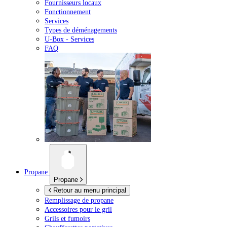
Fournisseurs locaux
Fonctionnement
Services
Types de déménagements
U-Box -
Services
FAQ
Propane
Propane
Retour au menu principal
Remplissage de propane
Accessoires pour le gril
Grils et fumoirs