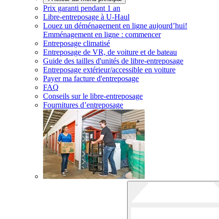
Prix garanti pendant 1 an
Libre-entreposage à
U-Haul
Louez un déménagement en ligne aujourd’hui!
Emménagement en ligne : commencer
Entreposage climatisé
Entreposage de VR, de voiture et de bateau
Guide des tailles d'unités de libre-entreposage
Entreposage extérieur/accessible en voiture
Payer ma facture d'entreposage
FAQ
Conseils sur le libre-entreposage
Fournitures d’entreposage