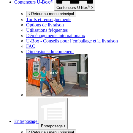
®
Conteneurs
U-Box
®
Conteneurs
U-Box
Retour au menu principal
Tarifs et renseignements
Options de livraison
Utilisations fréquentes
Déménagements internationaux
U-Box -
Conseils pour l’emballage et la livraison
FAQ
Dimensions du conteneur
Entreposage
Entreposage
Retour au menu principal