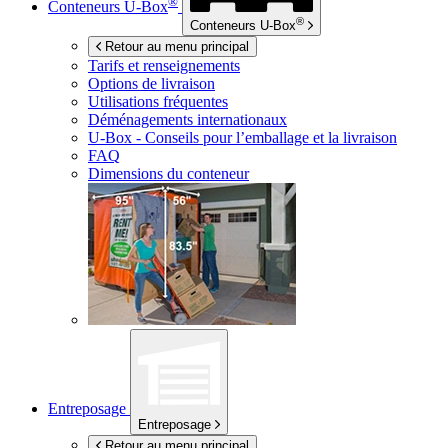
®
Conteneurs
U-Box
®
Conteneurs
U-Box
Retour au menu principal
Tarifs et renseignements
Options de livraison
Utilisations fréquentes
Déménagements internationaux
U-Box -
Conseils pour l’emballage et la livraison
FAQ
Dimensions du conteneur
Entreposage
Entreposage
Retour au menu principal