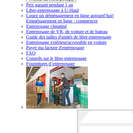
Prix garanti pendant 1 an
Libre-entreposage à
U-Haul
Louez un déménagement en ligne aujourd’hui!
Emménagement en ligne : commencer
Entreposage climatisé
Entreposage de VR, de voiture et de bateau
Guide des tailles d'unités de libre-entreposage
Entreposage extérieur/accessible en voiture
Payer ma facture d'entreposage
FAQ
Conseils sur le libre-entreposage
Fournitures d’entreposage