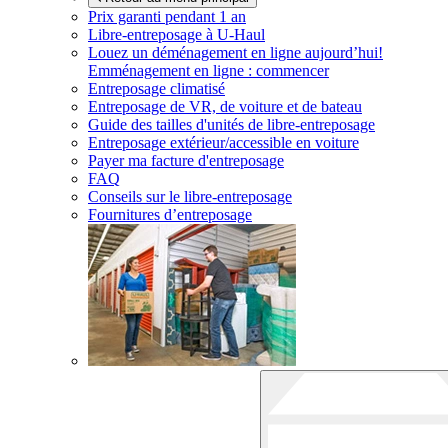
Prix garanti pendant 1 an
Libre-entreposage à
U-Haul
Louez un déménagement en ligne aujourd’hui!
Emménagement en ligne : commencer
Entreposage climatisé
Entreposage de VR, de voiture et de bateau
Guide des tailles d'unités de libre-entreposage
Entreposage extérieur/accessible en voiture
Payer ma facture d'entreposage
FAQ
Conseils sur le libre-entreposage
Fournitures d’entreposage