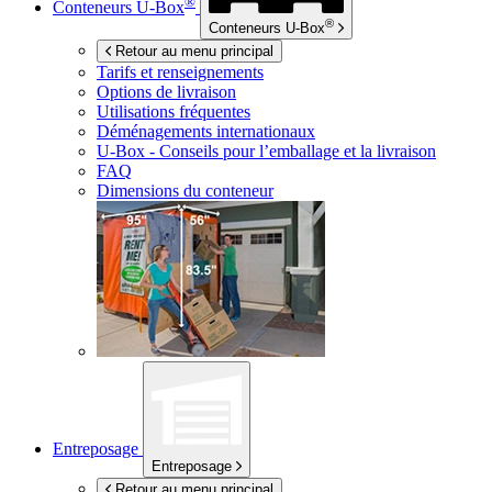
®
Conteneurs
U-Box
®
Conteneurs
U-Box
Retour au menu principal
Tarifs et renseignements
Options de livraison
Utilisations fréquentes
Déménagements internationaux
U-Box -
Conseils pour l’emballage et la livraison
FAQ
Dimensions du conteneur
Entreposage
Entreposage
Retour au menu principal