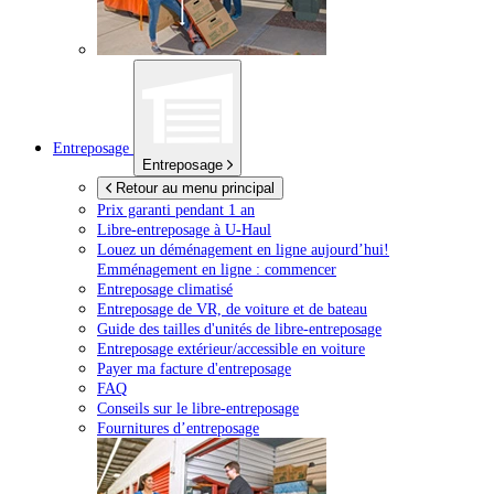
Entreposage
Entreposage
Retour au menu principal
Prix garanti pendant 1 an
Libre-entreposage à
U-Haul
Louez un déménagement en ligne aujourd’hui!
Emménagement en ligne : commencer
Entreposage climatisé
Entreposage de VR, de voiture et de bateau
Guide des tailles d'unités de libre-entreposage
Entreposage extérieur/accessible en voiture
Payer ma facture d'entreposage
FAQ
Conseils sur le libre-entreposage
Fournitures d’entreposage