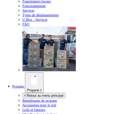
Fournisseurs locaux
Fonctionnement
Services
Types de déménagements
U-Box -
Services
FAQ
Propane
Propane
Retour au menu principal
Remplissage de propane
Accessoires pour le gril
Grils et fumoirs