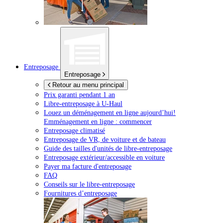
Entreposage
Entreposage
Retour au menu principal
Prix garanti pendant 1 an
Libre-entreposage à
U-Haul
Louez un déménagement en ligne aujourd’hui!
Emménagement en ligne : commencer
Entreposage climatisé
Entreposage de VR, de voiture et de bateau
Guide des tailles d'unités de libre-entreposage
Entreposage extérieur/accessible en voiture
Payer ma facture d'entreposage
FAQ
Conseils sur le libre-entreposage
Fournitures d’entreposage