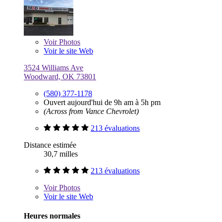
Voir
Photos
Voir le site Web
3524 Williams Ave
Woodward, OK 73801
(580) 377-1178
Ouvert aujourd'hui de 9h am à 5h pm
(Across from Vance Chevrolet)
213 évaluations
Distance estimée
30,7 milles
213 évaluations
Voir
Photos
Voir le site Web
Heures normales