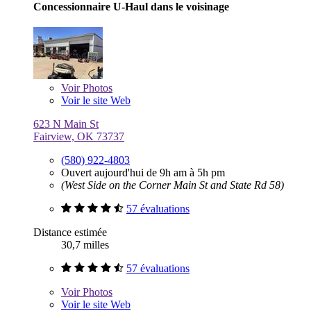
Concessionnaire U-Haul dans le voisinage
Voir
Photos
Voir le site Web
623 N Main St
Fairview, OK 73737
(580) 922-4803
Ouvert aujourd'hui de 9h am à 5h pm
(West Side on the Corner Main St and State Rd 58)
57 évaluations
Distance estimée
30,7 milles
57 évaluations
Voir
Photos
Voir le site Web