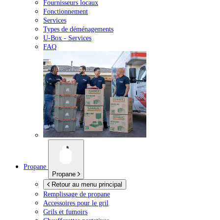
Fournisseurs locaux
Fonctionnement
Services
Types de déménagements
U-Box -
Services
FAQ
Propane
Propane
Retour au menu principal
Remplissage de propane
Accessoires pour le gril
Grils et fumoirs