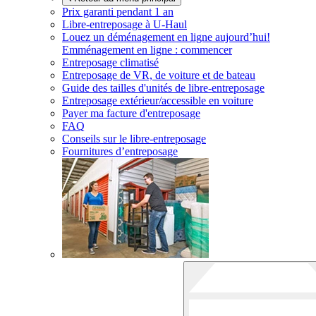
Prix garanti pendant 1 an
Libre-entreposage à
U-Haul
Louez un déménagement en ligne aujourd’hui!
Emménagement en ligne : commencer
Entreposage climatisé
Entreposage de VR, de voiture et de bateau
Guide des tailles d'unités de libre-entreposage
Entreposage extérieur/accessible en voiture
Payer ma facture d'entreposage
FAQ
Conseils sur le libre-entreposage
Fournitures d’entreposage