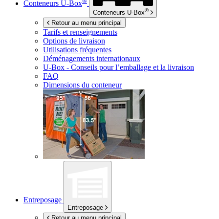
®
Conteneurs
U-Box
®
Conteneurs
U-Box
Retour au menu principal
Tarifs et renseignements
Options de livraison
Utilisations fréquentes
Déménagements internationaux
U-Box -
Conseils pour l’emballage et la livraison
FAQ
Dimensions du conteneur
Entreposage
Entreposage
Retour au menu principal