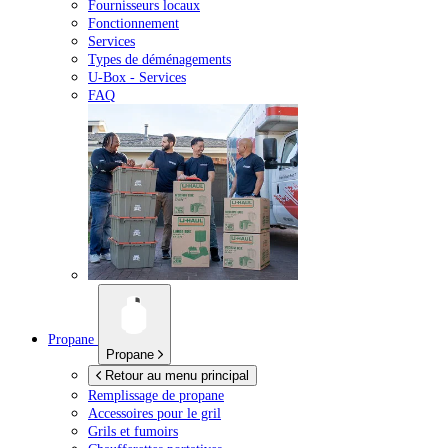
Fournisseurs locaux
Fonctionnement
Services
Types de déménagements
U-Box -
Services
FAQ
Propane
Propane
Retour au menu principal
Remplissage de propane
Accessoires pour le gril
Grils et fumoirs