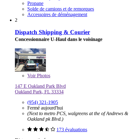
Propane
Solde de camions et de remorques
Accessoires de déménagement
2
Dispatch Shipping & Courier
Concessionnaire U-Haul dans le voisinage
Voir
Photos
147 E Oakland Park Blvd
Oakland Park, FL 33334
(954) 321-1905
Fermé aujourd'hui
(Next to metro PCS, walgreens at the of Andrews &
Oakland pk Blvd.)
173 évaluations