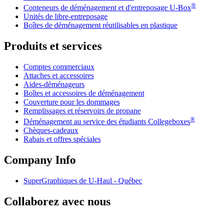
®
Conteneurs de déménagement et d'entreposage
U-Box
Unités de libre-entreposage
Boîtes de déménagement réutilisables en plastique
Produits et services
Comptes commerciaux
Attaches et accessoires
Aides-déménageurs
Boîtes et accessoires de déménagement
Couverture pour les dommages
Remplissages et réservoirs de propane
®
Déménagement au service des étudiants Collegeboxes
Chèques-cadeaux
Rabais et offres spéciales
Company Info
SuperGraphiques de
U-Haul
- Québec
Collaborez avec nous