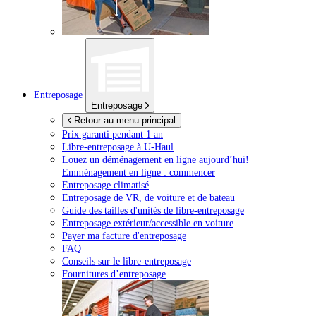
Entreposage
Entreposage
Retour au menu principal
Prix garanti pendant 1 an
Libre-entreposage à
U-Haul
Louez un déménagement en ligne aujourd’hui!
Emménagement en ligne : commencer
Entreposage climatisé
Entreposage de VR, de voiture et de bateau
Guide des tailles d'unités de libre-entreposage
Entreposage extérieur/accessible en voiture
Payer ma facture d'entreposage
FAQ
Conseils sur le libre-entreposage
Fournitures d’entreposage