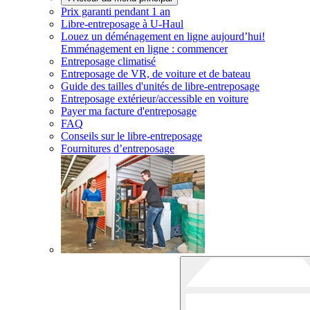
Prix garanti pendant 1 an
Libre-entreposage à
U-Haul
Louez un déménagement en ligne aujourd’hui!
Emménagement en ligne : commencer
Entreposage climatisé
Entreposage de VR, de voiture et de bateau
Guide des tailles d'unités de libre-entreposage
Entreposage extérieur/accessible en voiture
Payer ma facture d'entreposage
FAQ
Conseils sur le libre-entreposage
Fournitures d’entreposage