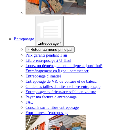
Entreposage
Entreposage
Retour au menu principal
Prix garanti pendant 1 an
Libre-entreposage à
U-Haul
Louez un déménagement en ligne aujourd’hui!
Emménagement en ligne : commencer
Entreposage climatisé
Entreposage de VR, de voiture et de bateau
Guide des tailles d'unités de libre-entreposage
Entreposage extérieur/accessible en voiture
Payer ma facture d'entreposage
FAQ
Conseils sur le libre-entreposage
Fournitures d’entreposage