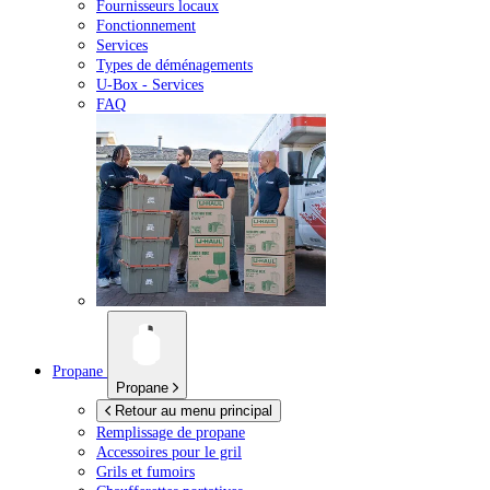
Fournisseurs locaux
Fonctionnement
Services
Types de déménagements
U-Box -
Services
FAQ
Propane
Propane
Retour au menu principal
Remplissage de propane
Accessoires pour le gril
Grils et fumoirs