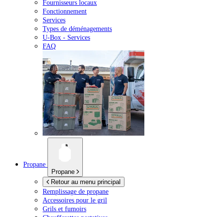
Fournisseurs locaux
Fonctionnement
Services
Types de déménagements
U-Box -
Services
FAQ
Propane
Propane
Retour au menu principal
Remplissage de propane
Accessoires pour le gril
Grils et fumoirs