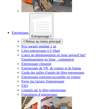
Entreposage
Entreposage
Retour au menu principal
Prix garanti pendant 1 an
Libre-entreposage à
U-Haul
Louez un déménagement en ligne aujourd’hui!
Emménagement en ligne : commencer
Entreposage climatisé
Entreposage de VR, de voiture et de bateau
Guide des tailles d'unités de libre-entreposage
Entreposage extérieur/accessible en voiture
Payer ma facture d'entreposage
FAQ
Conseils sur le libre-entreposage
Fournitures d’entreposage