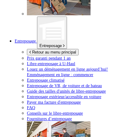
Entreposage
Entreposage
Retour au menu principal
Prix garanti pendant 1 an
Libre-entreposage à
U-Haul
Louez un déménagement en ligne aujourd’hui!
Emménagement en ligne : commencer
Entreposage climatisé
Entreposage de VR, de voiture et de bateau
Guide des tailles d'unités de libre-entreposage
Entreposage extérieur/accessible en voiture
Payer ma facture d'entreposage
FAQ
Conseils sur le libre-entreposage
Fournitures d’entreposage