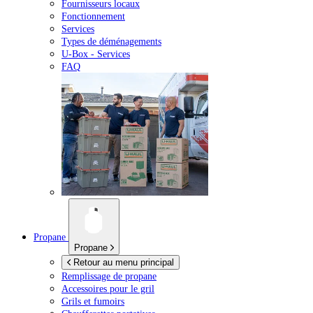
Fournisseurs locaux
Fonctionnement
Services
Types de déménagements
U-Box -
Services
FAQ
Propane
Propane
Retour au menu principal
Remplissage de propane
Accessoires pour le gril
Grils et fumoirs