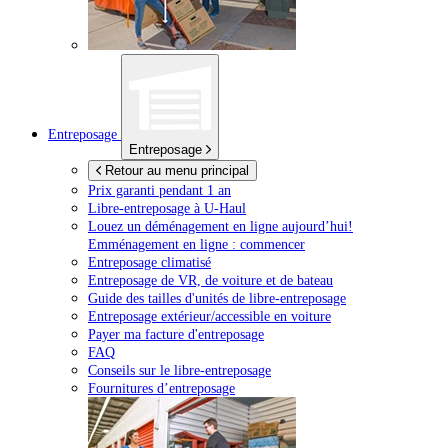
Entreposage
Entreposage
Retour au menu principal
Prix garanti pendant 1 an
Libre-entreposage à
U-Haul
Louez un déménagement en ligne aujourd’hui!
Emménagement en ligne : commencer
Entreposage climatisé
Entreposage de VR, de voiture et de bateau
Guide des tailles d'unités de libre-entreposage
Entreposage extérieur/accessible en voiture
Payer ma facture d'entreposage
FAQ
Conseils sur le libre-entreposage
Fournitures d’entreposage