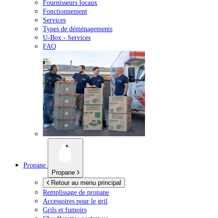
Fournisseurs locaux
Fonctionnement
Services
Types de déménagements
U-Box -
Services
FAQ
Propane
Propane
Retour au menu principal
Remplissage de propane
Accessoires pour le gril
Grils et fumoirs