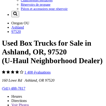
Chaufferettes portatives
Réservoirs de propane
Pièces et accessoires pour réservoir
Oregon
OU
Ashland
97520
Used Box Trucks for Sale in
Ashland, OR, 97520
(U-Haul Neighborhood Dealer)
1 408 évaluations
160 Lowe Rd Ashland, OR 97520
(541) 488-7817
Heures
Directions
Voir
Photos