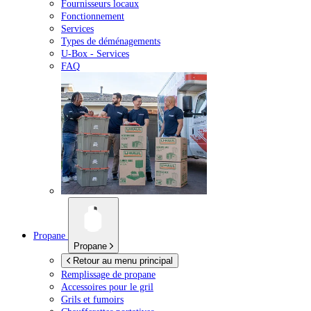
Fournisseurs locaux
Fonctionnement
Services
Types de déménagements
U-Box -
Services
FAQ
Propane
Propane
Retour au menu principal
Remplissage de propane
Accessoires pour le gril
Grils et fumoirs