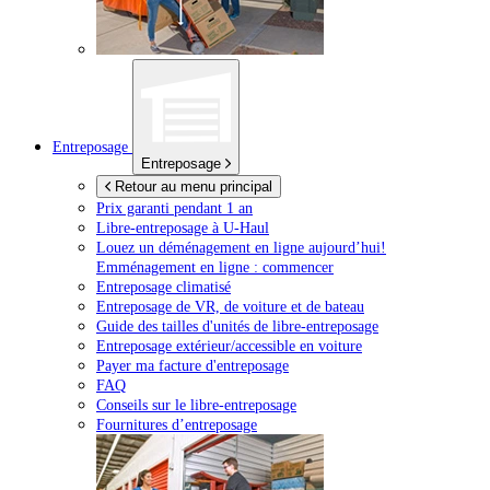
Entreposage
Entreposage
Retour au menu principal
Prix garanti pendant 1 an
Libre-entreposage à
U-Haul
Louez un déménagement en ligne aujourd’hui!
Emménagement en ligne : commencer
Entreposage climatisé
Entreposage de VR, de voiture et de bateau
Guide des tailles d'unités de libre-entreposage
Entreposage extérieur/accessible en voiture
Payer ma facture d'entreposage
FAQ
Conseils sur le libre-entreposage
Fournitures d’entreposage