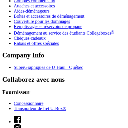
Comptes commerciaux
Attaches et accessoires
Aides-déménageurs
Boîtes et accessoires de déménagement
Couverture pour les dommages
Remplissages et réservoirs de propane
®
Déménagement au service des étudiants Collegeboxes
Chèques-cadeaux
Rabais et offres spéciales
Company Info
SuperGraphiques de
U-Haul
- Québec
Collaborez avec nous
Fournisseur
Concessionnaire
Transporteur de fret U-Box®