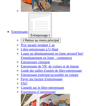
Entreposage
Entreposage
Retour au menu principal
Prix garanti pendant 1 an
Libre-entreposage à
U-Haul
Louez un déménagement en ligne aujourd’hui!
Emménagement en ligne : commencer
Entreposage climatisé
Entreposage de VR, de voiture et de bateau
Guide des tailles d'unités de libre-entreposage
Entreposage extérieur/accessible en voiture
Payer ma facture d'entreposage
FAQ
Conseils sur le libre-entreposage
Fournitures d’entreposage