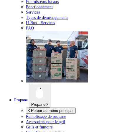
Fournisseurs locaux
Fonctionnement
Services
Types de déménagements
U-Box -
Services
FAQ
Propane
Propane
Retour au menu principal
Remplissage de propane
Accessoires pour le gril
Grils et fumoirs