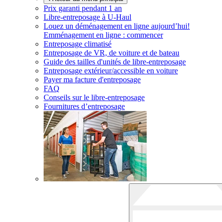
Prix garanti pendant 1 an
Libre-entreposage à
U-Haul
Louez un déménagement en ligne aujourd’hui!
Emménagement en ligne : commencer
Entreposage climatisé
Entreposage de VR, de voiture et de bateau
Guide des tailles d'unités de libre-entreposage
Entreposage extérieur/accessible en voiture
Payer ma facture d'entreposage
FAQ
Conseils sur le libre-entreposage
Fournitures d’entreposage