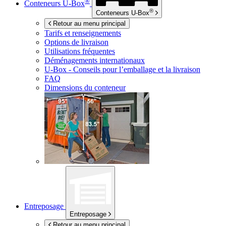
®
Conteneurs
U-Box
®
Conteneurs
U-Box
Retour au menu principal
Tarifs et renseignements
Options de livraison
Utilisations fréquentes
Déménagements internationaux
U-Box -
Conseils pour l’emballage et la livraison
FAQ
Dimensions du conteneur
Entreposage
Entreposage
Retour au menu principal