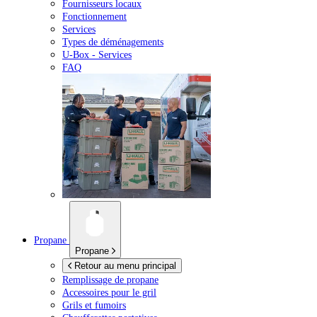
Fournisseurs locaux
Fonctionnement
Services
Types de déménagements
U-Box -
Services
FAQ
Propane
Propane
Retour au menu principal
Remplissage de propane
Accessoires pour le gril
Grils et fumoirs