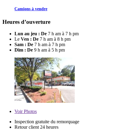
Camions à vendre
Heures d’ouverture
Lun au jeu : De
7 h am à 7 h pm
Le
Ven : De
7 h am à 8 h pm
Sam : De
7 h am à 7 h pm
Dim : De
9 h am à 5 h pm
Voir
Photos
Inspection gratuite du remorquage
Retour client 24 heures