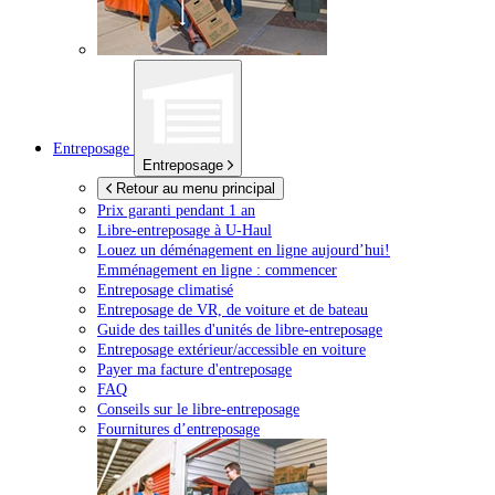
Entreposage
Entreposage
Retour au menu principal
Prix garanti pendant 1 an
Libre-entreposage à
U-Haul
Louez un déménagement en ligne aujourd’hui!
Emménagement en ligne : commencer
Entreposage climatisé
Entreposage de VR, de voiture et de bateau
Guide des tailles d'unités de libre-entreposage
Entreposage extérieur/accessible en voiture
Payer ma facture d'entreposage
FAQ
Conseils sur le libre-entreposage
Fournitures d’entreposage